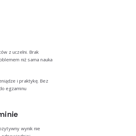
ów z uczelni. Brak
problemem niż sama nauka
eniądze i praktykę. Bez
e do egzaminu
minie
ozytywny wynik nie