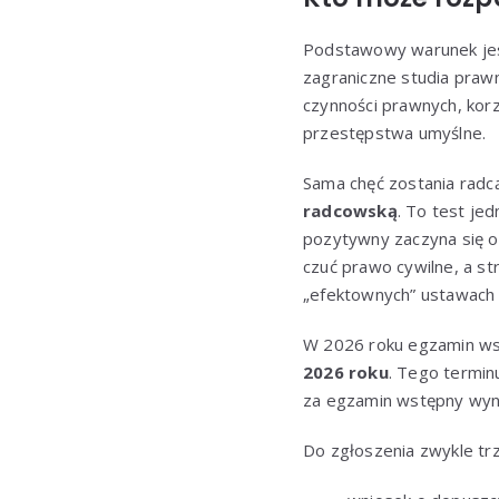
Podstawowy warunek jes
zagraniczne studia praw
czynności prawnych, korz
przestępstwa umyślne.
Sama chęć zostania radc
radcowską
. To test je
pozytywny zaczyna się 
czuć prawo cywilne, a st
„efektownych” ustawach 
W 2026 roku egzamin w
2026 roku
. Tego termin
za egzamin wstępny wy
Do zgłoszenia zwykle tr