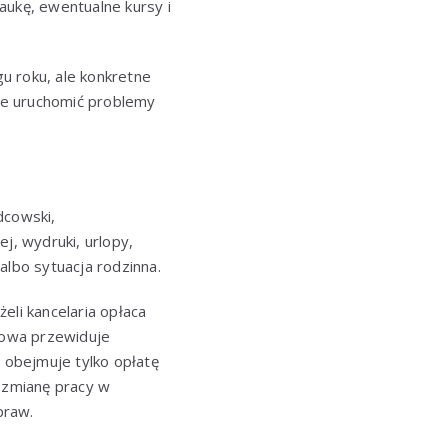
naukę, ewentualne kursy i
gu roku, ale konkretne
oże uruchomić problemy
dcowski,
j, wydruki, urlopy,
lbo sytuacja rodzinna.
eli kancelaria opłaca
umowa przewiduje
e obejmuje tylko opłatę
e zmianę pracy w
praw.