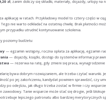
,20 zł
, zanim doliczy się składki, materiały, dojazdy, urlopy na 
 za aplikację w ratach. Przykładowy model to cztery części w cią
. Tego nie warto odkładać na ostatnią chwilę. Brak płatności m
nym przypadku utrudnić kontynuowanie szkolenia.
rzy poziomy budżetu:
owy
— egzamin wstępny, roczna opłata za aplikację, egzamin ra
ania
— dojazdy, książki, dostęp do systemów informacji prawne
ństwa
— rezerwa na ratę, gdy zmieni się praca, wynagrodzenie a
larię bywa dobrym rozwiązaniem, ale trzeba czytać warunki. Jeż
jalność po jej zakończeniu, kandydat powinien sprawdzić, czy 
zy po odejściu, jak długo trzeba zostać w firmie i czy wsparci
n zawodowy. Tanie wsparcie może stać się drogie, jeśli blokuj
potrzebuje lepszego patronatu albo bardziej merytorycznych s