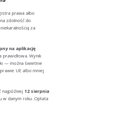
gistra prawa albo
łna zdolność do
niekaralnością za
ny na aplikację
na prawidłowa. Wynik
uki — można świetnie
 prawie UE albo mniej
ć najpóźniej
12 sierpnia
ru w danym roku. Opłata