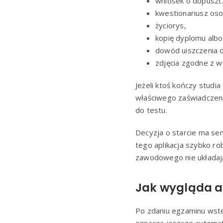
wniosek o dopuszc
kwestionariusz os
życiorys,
kopię dyplomu alb
dowód uiszczenia o
zdjęcia zgodne z 
Jeżeli ktoś kończy studi
właściwego zaświadczeni
do testu.
Decyzja o starcie ma sen
tego aplikacja szybko ro
zawodowego nie układaj
Jak wygląda a
Po zdaniu egzaminu wstę