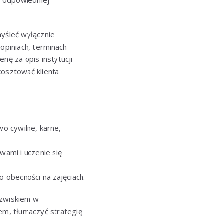
w odpowiedniej
myśleć wyłącznie
opiniach, terminach
nę za opis instytucji
kosztować klienta
o cywilne, karne,
ami i uczenie się
o obecności na zajęciach.
azwiskiem w
m, tłumaczyć strategię