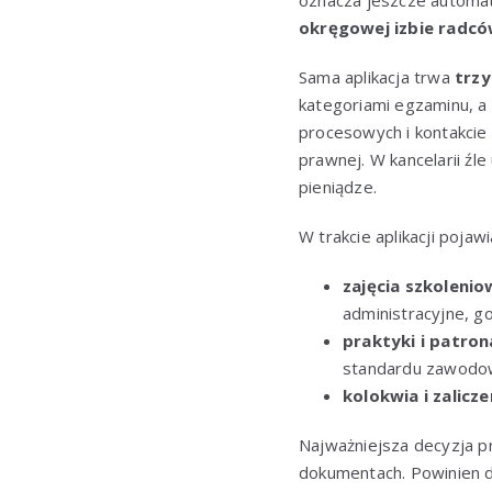
oznacza jeszcze automat
okręgowej izbie radc
Sama aplikacja trwa
trzy
kategoriami egzaminu, a
procesowych i kontakcie 
prawnej. W kancelarii źl
pieniądze.
W trakcie aplikacji pojaw
zajęcia szkolenio
administracyjne, 
praktyki i patron
standardu zawodo
kolokwia i zalicze
Najważniejsza decyzja p
dokumentach. Powinien d