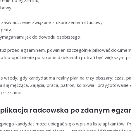
zenie do egzaminu,
obowy,
o zaświadczenie związane z ukończeniem studiów,
płaty,
wymaganiami jak do dowodu osobistego.
a tuż przed egzaminem, powinien szczególnie pilnować dokument
a lub opóźnienie po stronie dziekanatu potrafi być większym 
s wtedy, gdy kandydat ma realny plan na trzy obszary: czas, pi
bi się męcząca. Zajęcia, praca, patron, kolokwia i przygotowani
ą się same.
plikacja radcowska po zdanym egza
pnego kandydat może ubiegać się o wpis na listę aplikantów. P