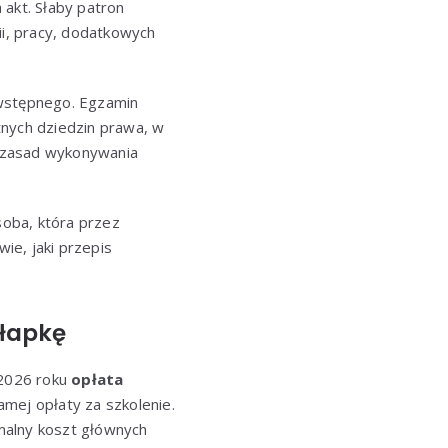
 akt. Słaby patron
ii, pracy, dodatkowych
 wstępnego. Egzamin
nych dziedzin prawa, w
z zasad wykonywania
soba, która przez
ie, jaki przepis
ułapkę
 2026 roku
opłata
mej opłaty za szkolenie.
malny koszt głównych