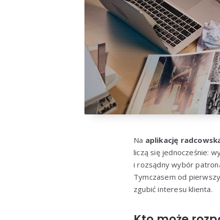
Na
aplikację radcowsk
liczą się jednocześnie: 
i rozsądny wybór patrona
Tymczasem od pierwszych
zgubić interesu klienta.
Kto może rozpo