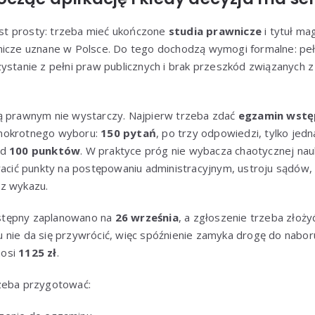
t prosty: trzeba mieć ukończone
studia prawnicze
i tytuł ma
nicze uznane w Polsce. Do tego dochodzą wymogi formalne: pe
ystanie z pełni praw publicznych i brak przeszkód związanych z 
ą prawnym nie wystarczy. Najpierw trzeba zdać
egzamin wstęp
dnokrotnego wyboru:
150 pytań
, po trzy odpowiedzi, tylko jed
od
100 punktów
. W praktyce próg nie wybacza chaotycznej na
racić punkty na postępowaniu administracyjnym, ustroju sądów,
z wykazu.
stępny zaplanowano na
26 września
, a zgłoszenie trzeba złoży
u nie da się przywrócić, więc spóźnienie zamyka drogę do nabo
nosi
1125 zł
.
zeba przygotować: