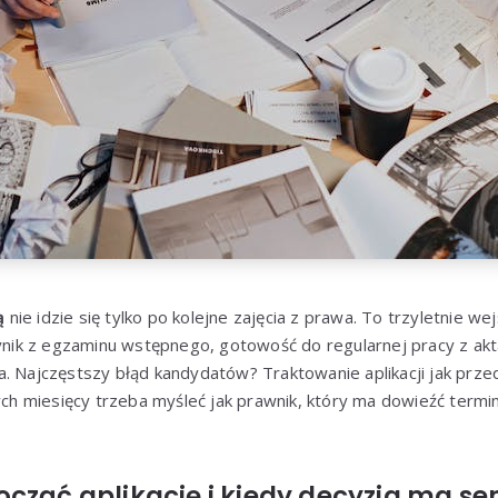
ą
nie idzie się tylko po kolejne zajęcia z prawa. To trzyletnie w
wynik z egzaminu wstępnego, gotowość do regularnej pracy z akt
. Najczęstszy błąd kandydatów? Traktowanie aplikacji jak prze
 miesięcy trzeba myśleć jak prawnik, który ma dowieźć termin,
cząć aplikację i kiedy decyzja ma se