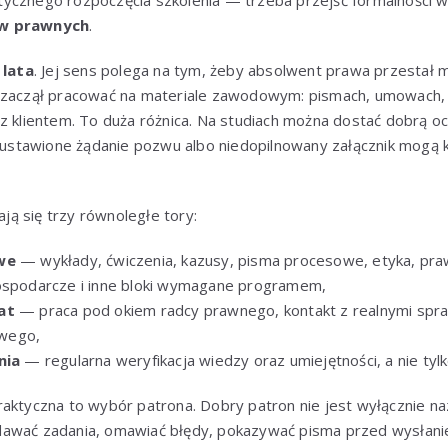
ycznego rozpoczęcia szkolenia — trzeba przejść formalności 
ów prawnych
.
 lata
. Jej sens polega na tym, żeby absolwent prawa przestał 
 zaczął pracować na materiale zawodowym: pismach, umowach, 
z klientem. To duża różnica. Na studiach można dostać dobrą oce
e ustawione żądanie pozwu albo niedopilnowany załącznik mogą 
iają się trzy równoległe tory:
we
— wykłady, ćwiczenia, kazusy, pisma procesowe, etyka, praw
gospodarcze i inne bloki wymagane programem,
at
— praca pod okiem radcy prawnego, kontakt z realnymi spraw
wego,
nia
— regularna weryfikacja wiedzy oraz umiejętności, a nie tylk
raktyczna to wybór patrona. Dobry patron nie jest wyłącznie n
awać zadania, omawiać błędy, pokazywać pisma przed wysłanie