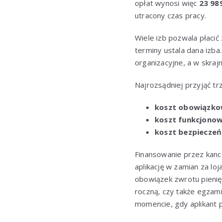
opłat wynosi więc
23 989
utracony czas pracy.
Wiele izb pozwala płacić
terminy ustala dana izba
organizacyjne, a w skraj
Najrozsądniej przyjąć t
koszt obowiązk
koszt funkcjonow
koszt bezpiecze
Finansowanie przez kance
aplikację w zamian za lo
obowiązek zwrotu pienięd
roczną, czy także egzami
momencie, gdy aplikant 