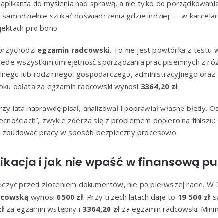
plikanta do myślenia nad sprawą, a nie tylko do porządkowania
i samodzielnie szukać doświadczenia gdzie indziej — w kancelar
jektach pro bono.
 przychodzi
egzamin radcowski
. To nie jest powtórka z testu
de wszystkim umiejętność sporządzania prac pisemnych z róż
lnego lub rodzinnego, gospodarczego, administracyjnego ora
roku opłata za egzamin radcowski wynosi
3364,20 zł
.
rzy lata naprawdę pisał, analizował i poprawiał własne błędy. O
ecnościach”, zwykle zderza się z problemem dopiero na finiszu: w
ie zbudować pracy w sposób bezpieczny procesowo.
plikacja i jak nie wpaść w finansową p
oliczyć przed złożeniem dokumentów, nie po pierwszej racie. W
adcowską
wynosi
6500 zł
. Przy trzech latach daje to
19 500 zł
sa
zł
za egzamin wstępny i
3364,20 zł
za egzamin radcowski. Mini