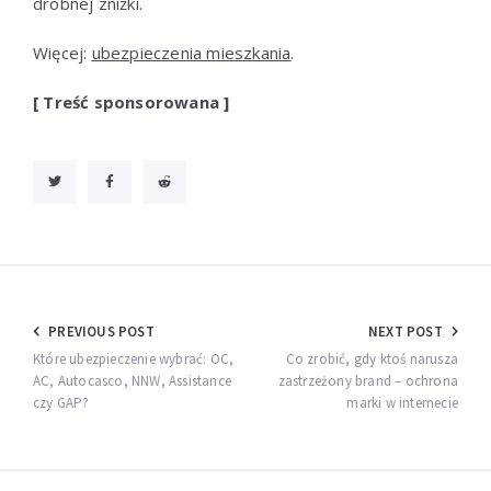
drobnej zniżki.
Więcej:
ubezpieczenia mieszkania
.
[ Treść sponsorowana ]
Nawigacja
PREVIOUS POST
NEXT POST
wpisu
Które ubezpieczenie wybrać: OC,
Co zrobić, gdy ktoś narusza
AC, Autocasco, NNW, Assistance
zastrzeżony brand – ochrona
czy GAP?
marki w internecie