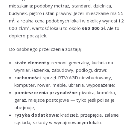
mieszkania: podobny metraż, standard, dzielnica,
budynek, piętro i stan prawny. Jeżeli mieszkanie ma 55
m², a realna cena podobnych lokali w okolicy wynosi 12
000 zł/m², wartość lokalu to około
660 000 zł
. Ale to
dopiero początek.
Do osobnego przeliczenia zostają:
stałe elementy
: remont generalny, kuchnia na
wymiar, łazienka, zabudowy, podłogi, drzwi;
ruchomości
: sprzęt RTV/AGD niewbudowany,
komputer, rower, meble, ubrania, wyposażenie;
pomieszczenia przynależne
: piwnica, komórka,
garaż, miejsce postojowe — tylko jeśli polisa je
obejmuje;
ryzyka dodatkowe
: kradzież, przepięcia, zalanie
sąsiada, szkody w wynajmowanym lokalu.