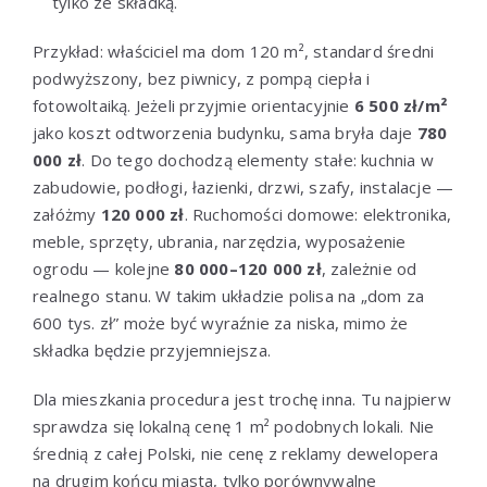
tylko ze składką.
Przykład: właściciel ma dom 120 m², standard średni
podwyższony, bez piwnicy, z pompą ciepła i
fotowoltaiką. Jeżeli przyjmie orientacyjnie
6 500 zł/m²
jako koszt odtworzenia budynku, sama bryła daje
780
000 zł
. Do tego dochodzą elementy stałe: kuchnia w
zabudowie, podłogi, łazienki, drzwi, szafy, instalacje —
załóżmy
120 000 zł
. Ruchomości domowe: elektronika,
meble, sprzęty, ubrania, narzędzia, wyposażenie
ogrodu — kolejne
80 000–120 000 zł
, zależnie od
realnego stanu. W takim układzie polisa na „dom za
600 tys. zł” może być wyraźnie za niska, mimo że
składka będzie przyjemniejsza.
Dla mieszkania procedura jest trochę inna. Tu najpierw
sprawdza się lokalną cenę 1 m² podobnych lokali. Nie
średnią z całej Polski, nie cenę z reklamy dewelopera
na drugim końcu miasta, tylko porównywalne