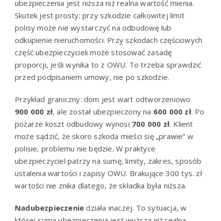
ubezpieczenia jest niższa niż realna wartość mienia.
Skutek jest prosty: przy szkodzie całkowitej limit
polisy może nie wystarczyć na odbudowę lub
odkupienie nieruchomości. Przy szkodach częściowych
część ubezpieczycieli może stosować zasadę
proporcji, jeśli wynika to z OWU. To trzeba sprawdzić
przed podpisaniem umowy, nie po szkodzie.
Przykład graniczny: dom jest wart odtworzeniowo
900 000 zł
, ale został ubezpieczony na
600 000 zł
. Po
pożarze koszt odbudowy wynosi
700 000 zł
. Klient
może sądzić, że skoro szkoda mieści się „prawie” w
polisie, problemu nie będzie. W praktyce
ubezpieczyciel patrzy na sumę, limity, zakres, sposób
ustalenia wartości i zapisy OWU. Brakujące 300 tys. zł
wartości nie znika dlatego, że składka była niższa.
Nadubezpieczenie
działa inaczej. To sytuacja, w
której suma ubezpieczenia jest wyższa niż realna