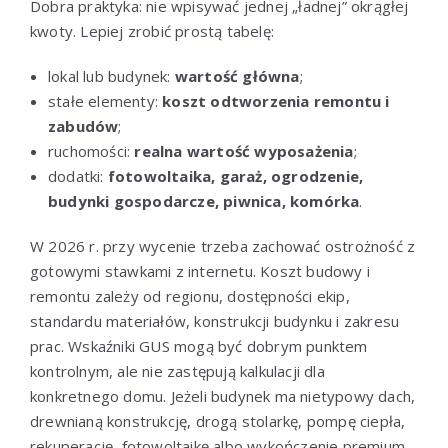
Dobra praktyka: nie wpisywać jednej „ładnej” okrągłej
kwoty. Lepiej zrobić prostą tabelę:
lokal lub budynek:
wartość główna
;
stałe elementy:
koszt odtworzenia remontu i
zabudów
;
ruchomości:
realna wartość wyposażenia
;
dodatki:
fotowoltaika, garaż, ogrodzenie,
budynki gospodarcze, piwnica, komórka
.
W 2026 r. przy wycenie trzeba zachować ostrożność z
gotowymi stawkami z internetu. Koszt budowy i
remontu zależy od regionu, dostępności ekip,
standardu materiałów, konstrukcji budynku i zakresu
prac. Wskaźniki GUS mogą być dobrym punktem
kontrolnym, ale nie zastępują kalkulacji dla
konkretnego domu. Jeżeli budynek ma nietypowy dach,
drewnianą konstrukcję, drogą stolarkę, pompę ciepła,
rekuperację, fotowoltaikę albo wykończenie premium,