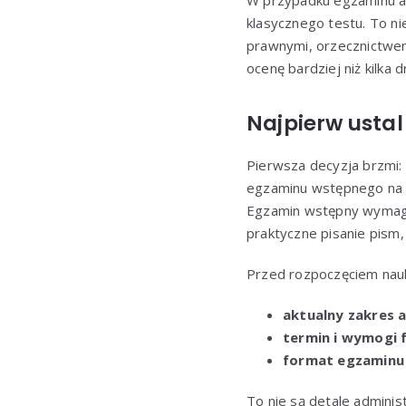
W przypadku egzaminu ad
klasycznego testu. To ni
prawnymi, orzecznictwem
ocenę bardziej niż kilka
Najpierw ustal
Pierwsza decyzja brzmi:
egzaminu wstępnego na 
Egzamin wstępny wymag
praktyczne pisanie pism,
Przed rozpoczęciem nauk
aktualny zakres
termin i wymogi 
format egzaminu
To nie są detale adminis