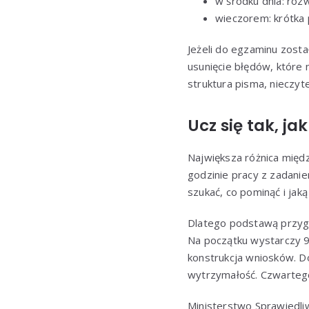
w środku dnia: rozw
wieczorem: krótka 
Jeżeli do egzaminu zosta
usunięcie błędów, które 
struktura pisma, nieczyte
Ucz się tak, j
Największa różnica międ
godzinie pracy z zadani
szukać, co pominąć i jak
Dlatego podstawą przy
Na początku wystarczy 90
konstrukcja wniosków. D
wytrzymałość. Czwartego
Ministerstwo Sprawiedli