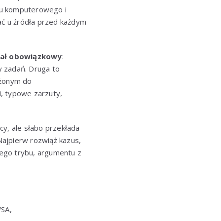
tu komputerowego i
ć u źródła przed każdym
iał obowiązkowy
:
py zadań. Druga to
liżonym do
i, typowe zarzuty,
cy, ale słabo przekłada
Najpierw rozwiąż kazus,
ego trybu, argumentu z
WSA,