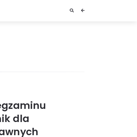
 egzaminu
ik dla
rawnych