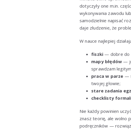
dotyczyły one m.in. czę
wykonywania zawodu lub 
samodzielnie napisać ro
daje złudzenie, że probl
W nauce najlepiej dział
fiszki
— dobre do t
mapy błędów
— je
sprawdzam legityma
praca w parze
— s
twojej głowie;
stare zadania eg
checklisty forma
Nie każdy powinien uczyć
znasz teorię, ale wolno p
podręczników — rozwiązuj