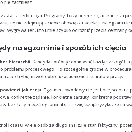
go nie zaczniesz.
zystać z technologii. Programy, bazy orzeczeń, aplikacje z quiz
cę, ale nie zdejmują z ciebie obowiązku selekcji. Na egzaminie
ów. Wygrywa ten, kto umie szybko odróżnić przepis centralny o
ędy na egzaminie i sposób ich cięcia
bez hierarchii
. Kandydat próbuje opanować każdy szczegół, a p
 problemu procesowego. To szczególnie groźne w procedurach.
nu albo trybu, nawet dobre uzasadnienie nie uratuje pracy.
powiedzi jak eseju
. Egzamin zawodowy nie jest miejscem na p
wa: konkretne żądanie, konkretne zarzuty, konkretna podstaw
pity bez tezy męczą egzaminatora i zwiększają ryzyko, że najw
roli czasu
. Wiele osób za długo analizuje stan faktyczny, pot