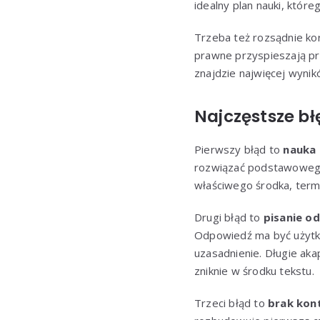
idealny plan nauki, które
Trzeba też rozsądnie kor
prawne przyspieszają pra
znajdzie najwięcej wynik
Najczęstsze bł
Pierwszy błąd to
nauka 
rozwiązać podstawowego
właściwego środka, termi
Drugi błąd to
pisanie od
Odpowiedź ma być użytko
uzasadnienie. Długie aka
zniknie w środku tekstu.
Trzeci błąd to
brak kont