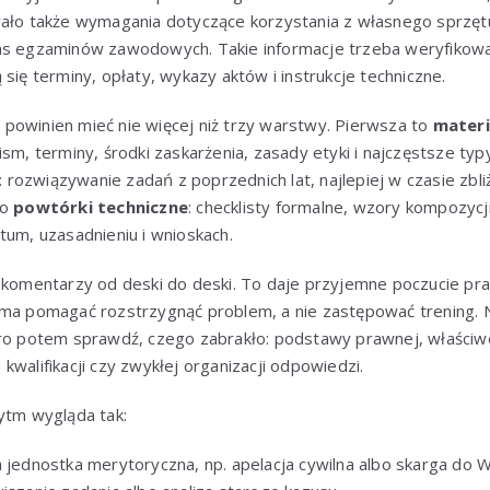
wało także wymagania dotyczące korzystania z własnego sprzę
as egzaminów zawodowych. Takie informacje trzeba weryfikowa
się terminy, opłaty, wykazy aktów i instrukcje techniczne.
powinien mieć nie więcej niż trzy warstwy. Pierwsza to
mater
ism, terminy, środki zaskarżenia, zasady etyki i najczęstsze ty
: rozwiązywanie zadań z poprzednich lat, najlepiej w czasie zb
to
powtórki techniczne
: checklisty formalne, wzory kompozycj
tum, uzasadnieniu i wnioskach.
 komentarzy od deski do deski. To daje przyjemne poczucie pra
 ma pomagać rozstrzygnąć problem, a nie zastępować trening. 
ero potem sprawdź, czego zabrakło: podstawy prawnej, właściw
kwalifikacji czy zwykłej organizacji odpowiedzi.
ytm wygląda tak:
a jednostka merytoryczna, np. apelacja cywilna albo skarga do 