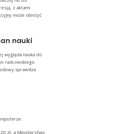
aczej niż do
resją, z aktami
kcyjny może obniżyć
lan nauki
zej wygląda nauka do
bo radcowskiego.
awodowy sprawdza
komputerze.
20 zł, a Ministerstwo