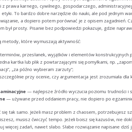
ści z prawa karnego, cywilnego, gospodarczego, administracyjn
etyki. To bardzo dobre narzędzie do nauki, ale pod jednym wa
związanie, a dopiero potem porównać je z opisem zagadnień. 
em był prosty. Pisanie bez podpowiedzi pokazuje, gdzie napraw
ają metody, które wymuszają aktywność:
erminów, przesłanek, wyjątków i elementów konstrukcyjnych p
dna kartka lub plik z powtarzającymi się pomyłkami, np. „zapo
cji”, „za późno wybieram zarzuty”;
zczególnie przy ocenie, czy argumentacja jest zrozumiała dla k
zaminacyjne
— najlepsze źródło wyczucia poziomu trudności i s
lne
— używane przed oddaniem pracy, nie dopiero po egzamini
 się tak samo. Jeżeli masz problem z chaosem, potrzebujesz szab
iszesz, musisz ćwiczyć tempo. Jeżeli boisz się kazusów, nie dok
 więcej zadań, nawet słabo. Słabe rozwiązanie napisane dziś j