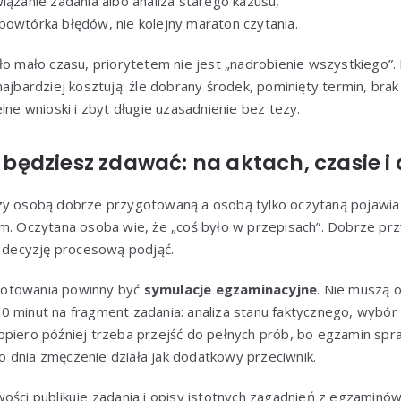
iązanie zadania albo analiza starego kazusu,
powtórka błędów, nie kolejny maraton czytania.
ło mało czasu, priorytetem nie jest „nadrobienie wszystkiego”.
najbardziej kosztują: źle dobrany środek, pominięty termin, bra
lne wnioski i zbyt długie uzasadnienie bez tezy.
ak będziesz zdawać: na aktach, czasie i
zy osobą dobrze przygotowaną a osobą tylko oczytaną pojawia 
em. Oczytana osoba wie, że „coś było w przepisach”. Dobrze pr
ą decyzję procesową podjąć.
gotowania powinny być
symulacje egzaminacyjne
. Nie muszą o
 minut na fragment zadania: analiza stanu faktycznego, wybór 
opiero później trzeba przejść do pełnych prób, bo egzamin sp
 dnia zmęczenie działa jak dodatkowy przeciwnik.
wości publikuje zadania i opisy istotnych zagadnień z egzamin