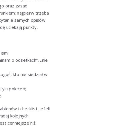
ego oraz zasad
runkiem: najpierw trzeba
Czytanie samych opisów
dę uciekają punkty.
ism;
minam o odsetkach”, „nie
ogoś, kto nie siedział w
tylu poleceń;
e.
lonów i checklist. Jeżeli
ładaj kolejnych
est cenniejsze niż