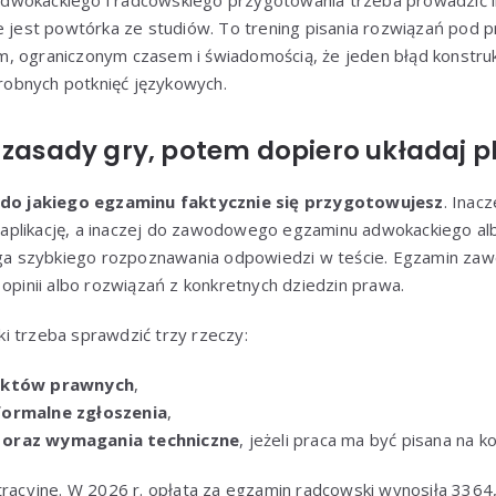
wokackiego i radcowskiego przygotowania trzeba prowadzić in
e jest powtórka ze studiów. To trening pisania rozwiązań pod p
, ograniczonym czasem i świadomością, że jeden błąd konstru
 drobnych potknięć językowych.
 zasady gry, potem dopiero układaj p
do jakiego egzaminu faktycznie się przygotowujesz
. Inac
aplikację, a inaczej do zawodowego egzaminu adwokackiego al
a szybkiego rozpoznawania odpowiedzi w teście. Egzamin z
 opinii albo rozwiązań z konkretnych dziedzin prawa.
i trzeba sprawdzić trzy rzeczy:
 aktów prawnych
,
formalne zgłoszenia
,
 oraz wymagania techniczne
, jeżeli praca ma być pisana na 
tracyjne. W 2026 r. opłata za egzamin radcowski wynosiła 3364,