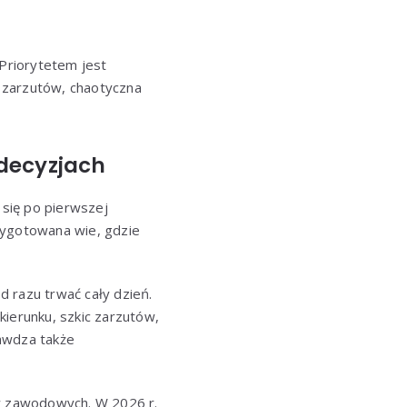
 Priorytetem jest
k zarzutów, chaotyczna
 decyzjach
się po pierwszej
zygotowana wie, gdzie
d razu trwać cały dzień.
kierunku, szkic zarzutów,
rawdza także
ów zawodowych. W 2026 r.