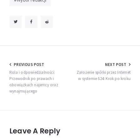
Nawigacja
PREVIOUS POST
NEXT POST
wpisu
Rola i odpowiedzialności:
Założenie spółki przez Internet
Przewodnik po prawach i
w systemie S24: Krok po kroku
obowiązkach najemcy oraz
wynajmującego
Leave A Reply