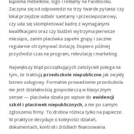
kupienia mebelków, logo i reklamy na Facebooku.
Zaczyna się od odpowiedzi na trzy twarde pytania: czy
lokal przejdzie odbiór sanitarny i przeciwpożarowy,
czy uda się skompletować kadrę z wymaganymi
kwalifikacjami oraz czy budżet wytrzyma pierwsze
miesiące, zanim placówka zapełni grupy i zacznie
regularnie otrzymywać dotację. Dopiero później
przychodzi czas na program, rekrutację i marketing.
Największy błąd początkujących założycieli polega na
tym, że traktują
przedszkole niepubliczne
jak zwykły
biznes usługowy. Formalnie prowadzenie przedszkola
nie jest działalnością gospodarczą w klasycznym
sensie — placówka działa po wpisie do
ewidencji
szkół i placówek niepublicznych
, a nie po samym
zgłoszeniu firmy. To drobna różnica tylko na papierze.
W praktyce decyduje o kolejności działań,
dokumentach, kontroli i źródłach finansowania.