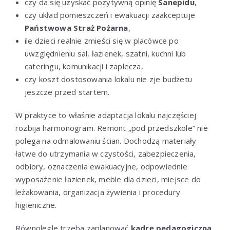
czy da się uzyskać pozytywną opinię
Sanepidu
,
czy układ pomieszczeń i ewakuacji zaakceptuje
Państwowa Straż Pożarna
,
ile dzieci realnie zmieści się w placówce po
uwzględnieniu sal, łazienek, szatni, kuchni lub
cateringu, komunikacji i zaplecza,
czy koszt dostosowania lokalu nie zje budżetu
jeszcze przed startem.
W praktyce to właśnie adaptacja lokalu najczęściej
rozbija harmonogram. Remont „pod przedszkole” nie
polega na odmalowaniu ścian. Dochodzą materiały
łatwe do utrzymania w czystości, zabezpieczenia,
odbiory, oznaczenia ewakuacyjne, odpowiednie
wyposażenie łazienek, meble dla dzieci, miejsce do
leżakowania, organizacja żywienia i procedury
higieniczne.
Równolegle trzeba zaplanować
kadrę pedagogiczną
.