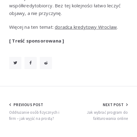
współkredytobiorcy. Bez tej kolejności łatwo leczyć
objawy, a nie przyczynę.
Więcej na ten temat:
doradca kredytowy Wrocław
.
[ Treść sponsorowana ]
Nawigacja
PREVIOUS POST
NEXT POST
wpisu
Oddłużanie osób fizycznych i
Jak wybrać program do
firm – jak wyjść na prostą?
fakturowania online