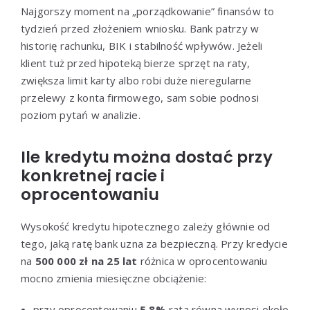
Najgorszy moment na „porządkowanie” finansów to
tydzień przed złożeniem wniosku. Bank patrzy w
historię rachunku, BIK i stabilność wpływów. Jeżeli
klient tuż przed hipoteką bierze sprzęt na raty,
zwiększa limit karty albo robi duże nieregularne
przelewy z konta firmowego, sam sobie podnosi
poziom pytań w analizie.
Ile kredytu można dostać przy
konkretnej racie i
oprocentowaniu
Wysokość kredytu hipotecznego zależy głównie od
tego, jaką ratę bank uzna za bezpieczną. Przy kredycie
na
500 000 zł na 25 lat
różnica w oprocentowaniu
mocno zmienia miesięczne obciążenie:
przy oprocentowaniu
5,8%
rata równa wynosi około