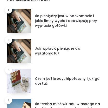
1
Ile pieniędzy jest w bankomacie i
jakie limity wypłat obowiązują przy
wypłacie gotówki
2
Jak wpłacić pieniądze do
wpłatomatu?
3
Czym jest kredyt hipoteczny i jak go
dostać
4
Ile trzeba mieć wkładu własnego na