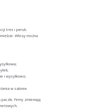
ji tres i peruk.
m mieście. Włosy można
wysyłkowa;
yłek;
ie i wysyłkowo;
żenia w salonie.
paczki. Firmy zmieniają
ernetowych.