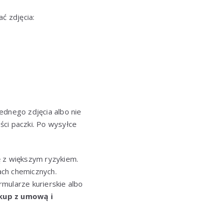
ć zdjęcia:
ednego zdjęcia albo nie
ści paczki. Po wysyłce
ę z większym ryzykiem.
ach chemicznych.
mularze kurierskie albo
up z umową i