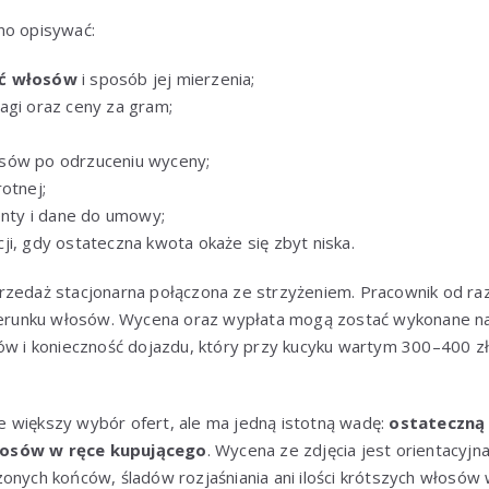
no opisywać:
ść włosów
i sposób jej mierzenia;
agi oraz ceny za gram;
sów po odrzuceniu wyceny;
otnej;
ty i dane do umowy;
ji, gdy ostateczna kwota okaże się zbyt niska.
rzedaż stacjonarna połączona ze strzyżeniem. Pracownik od raz
kierunku włosów. Wycena oraz wypłata mogą zostać wykonane na
tów i konieczność dojazdu, który przy kucyku wartym 300–400 z
 większy wybór ofert, ale ma jedną istotną wadę:
ostateczną 
łosów w ręce kupującego
. Wycena ze zdjęcia jest orientacyjna
onych końców, śladów rozjaśniania ani ilości krótszych włosów 