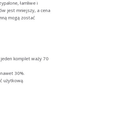
zypalone, łamliwe i
w jest mniejszy, a cena
henną mogą zostać
i jeden komplet waży 70
o nawet 30%.
ć użytkową.