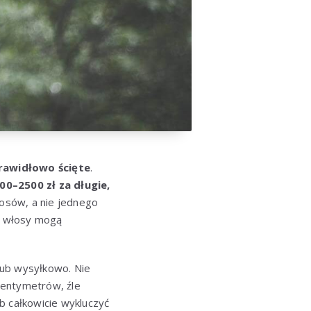
prawidłowo ścięte
.
00–2500 zł za długie,
łosów, a nie jednego
e włosy mogą
lub wysyłkowo. Nie
 centymetrów, źle
b całkowicie wykluczyć