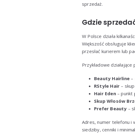
sprzedaż.
Gdzie sprzedać
W Polsce działa kilkanaśc
Większość obsługuje kli
przesłać kurierem lub p
Przykładowe działające p
Beauty Hairline
– 
RStyle Hair
– skup
Hair Eden
– punkt 
Skup Włosów Br
Prefer Beauty
– s
Adres, numer telefonu i 
siedziby, cenniki i minim