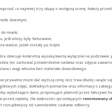
poprosić co najmniej trzy skupy o wstępną ocenę. Należy przesła
ietle dziennym;
do miarki;
u, jeśli włosy były farbowane;
 wadze, jeżeli zostały już ścięte.
tóra obiecuje konkretną wysoką kwotę wyłącznie na podstawie j
rzeba też zachować potwierdzenie nadania oraz zdjęcia zawarto
ć stanu i wagi włosów bez materiału dowodowego.
ie prywatne może dać wyższą cenę, lecz trwa dłużej i wiąże si
gółowych zdjęć, dokładnych pomiarów oraz informacji o zabieg
oby wyłudzające dane, proponujące płatność przez fałszywe for
w przed zapłatą. Dla większości sprzedających
renomowany sk
t rozsądniejszy niż samodzielne szukanie odbiorcy.