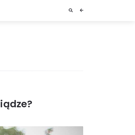
niądze?