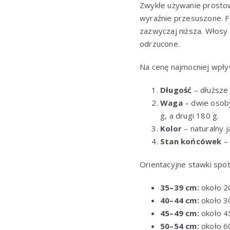
Zwykłe używanie prostown
wyraźnie przesuszone. F
zazwyczaj niższa. Włosy
odrzucone.
Na cenę najmocniej wpły
Długość
– dłuższe
Waga
– dwie osoby
g, a drugi 180 g.
Kolor
– naturalny 
Stan końcówek
– 
Orientacyjne stawki spo
35–39 cm:
około 2
40–44 cm:
około 3
45–49 cm:
około 45
50–54 cm:
około 60