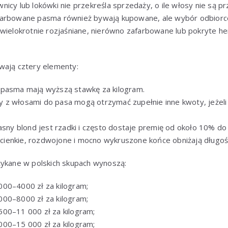
icy lub lokówki nie przekreśla sprzedaży, o ile włosy nie są pr
arbowane pasma również bywają kupowane, ale wybór odbiorcó
 wielokrotnie rozjaśniane, nierówno zafarbowane lub pokryte 
wają cztery elementy:
 pasma mają wyższą stawkę za kilogram.
 z włosami do pasa mogą otrzymać zupełnie inne kwoty, jeżel
jasny blond jest rzadki i często dostaje premię od około 10% d
cienkie, rozdwojone i mocno wykruszone końce obniżają długoś
tykane w polskich skupach wynoszą:
000–4000 zł za kilogram;
000–8000 zł za kilogram;
00–11 000 zł za kilogram;
00–15 000 zł za kilogram;