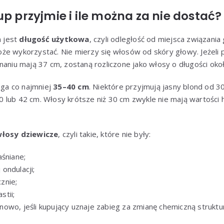
up przyjmie i ile można za nie dostać?
 jest
długość użytkowa
, czyli odległość od miejsca związani
że wykorzystać. Nie mierzy się włosów od skóry głowy. Jeżeli 
naniu mają 37 cm, zostaną rozliczone jako włosy o długości ok
ga co najmniej
35–40 cm
. Niektóre przyjmują jasny blond od 3
 lub 42 cm. Włosy krótsze niż 30 cm zwykle nie mają wartości 
łosy dziewicze
, czyli takie, które nie były:
aśniane;
ondulacji;
znie;
tii;
owo, jeśli kupujący uznaje zabieg za zmianę chemiczną struktu