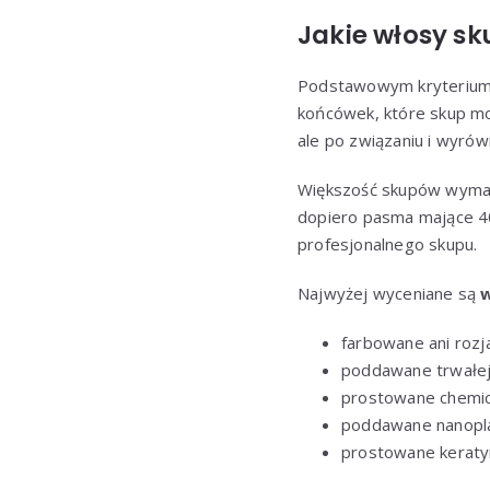
Jakie włosy sk
Podstawowym kryterium
końcówek, które skup mo
ale po związaniu i wyrów
Większość skupów wyma
dopiero pasma mające 40
profesjonalnego skupu.
Najwyżej wyceniane są
w
farbowane ani rozj
poddawane trwałej 
prostowane chemic
poddawane nanoplas
prostowane keratyn