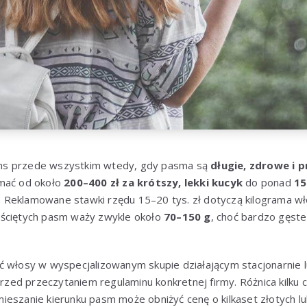
ns przede wszystkim wtedy, gdy pasma są
długie, zdrowe i 
ymać od około
200–400 zł za krótszy, lekki kucyk
do ponad
15
. Reklamowane stawki rzędu 15–20 tys. zł dotyczą kilograma w
 ściętych pasm waży zwykle około
70–150 g
, choć bardzo gęst
ć włosy w wyspecjalizowanym skupie działającym stacjonarnie 
 przed przeczytaniem regulaminu konkretnej firmy. Różnica kilku
eszanie kierunku pasm może obniżyć cenę o kilkaset złotych lu