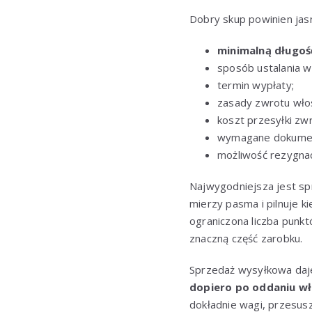
Dobry skup powinien jas
minimalną długo
sposób ustalania w
termin wypłaty;
zasady zwrotu wło
koszt przesyłki zwr
wymagane dokumen
możliwość rezygnac
Najwygodniejsza jest sp
mierzy pasma i pilnuje 
ograniczona liczba punk
znaczną część zarobku.
Sprzedaż wysyłkowa daje
dopiero po oddaniu w
dokładnie wagi, przesusz