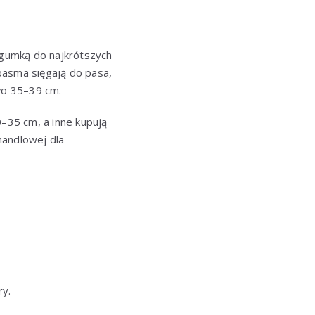
a gumką do najkrótszych
pasma sięgają do pasa,
oło 35–39 cm.
0–35 cm, a inne kupują
handlowej dla
ry.