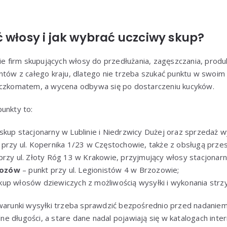
 włosy i jak wybrać uczciwy skup?
ie firm skupujących włosy do przedłużania, zagęszczania, produkc
entów z całego kraju, dlatego nie trzeba szukać punktu w swoi
aczkomatem, a wycena odbywa się po dostarczeniu kucyków.
unkty to:
skup stacjonarny w Lublinie i Niedrzwicy Dużej oraz sprzedaż 
 przy ul. Kopernika 1/23 w Częstochowie, także z obsługą przes
przy ul. Złoty Róg 13 w Krakowie, przyjmujący włosy stacjonarn
zozów
– punkt przy ul. Legionistów 4 w Brzozowie;
kup włosów dziewiczych z możliwością wysyłki i wykonania strzy
warunki wysyłki trzeba sprawdzić bezpośrednio przed nadaniem 
alne długości, a stare dane nadal pojawiają się w katalogach int