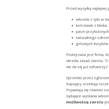
Przed wysyłką najlepiej 
włosów z tyłu w św
końcówek z bliska;
pasm przyłożonych 
naturalnego odrost
gotowych kucyków na
Podejrzana jest firma, k
określa zasad zwrotu. T
nie da się już odtworzy
Sprzedaż przez ogłoszen
Kupujący oczekują szcze
Pojawiają się również os
żądające wysłania włosó
możliwością zwrotu
jes