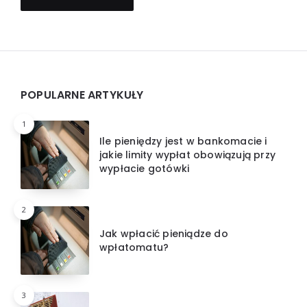
Widgets
POPULARNE ARTYKUŁY
1
Ile pieniędzy jest w bankomacie i
jakie limity wypłat obowiązują przy
wypłacie gotówki
2
Jak wpłacić pieniądze do
wpłatomatu?
3