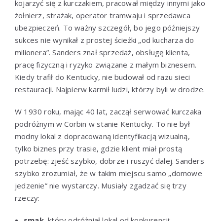
kojarzyć się z kurczakiem, pracował między innymi jako
żołnierz, strażak, operator tramwaju i sprzedawca
ubezpieczeń. To ważny szczegół, bo jego późniejszy
sukces nie wynikał z prostej ścieżki „od kucharza do
milionera”. Sanders znał sprzedaż, obsługę klienta,
pracę fizyczną i ryzyko związane z małym biznesem.
Kiedy trafił do Kentucky, nie budował od razu sieci
restauracji. Najpierw karmił ludzi, którzy byli w drodze.
W 1930 roku, mając 40 lat, zaczął serwować kurczaka
podróżnym w Corbin w stanie Kentucky. To nie był
modny lokal z dopracowaną identyfikacją wizualną,
tylko biznes przy trasie, gdzie klient miał prostą
potrzebę: zjeść szybko, dobrze i ruszyć dalej. Sanders
szybko zrozumiał, że w takim miejscu samo „domowe
jedzenie” nie wystarczy. Musiały zgadzać się trzy
rzeczy:
smak
, który odróżniał lokal od konkurencji;