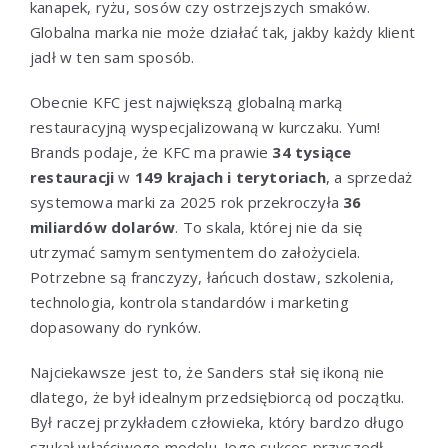
kanapek, ryżu, sosów czy ostrzejszych smaków.
Globalna marka nie może działać tak, jakby każdy klient
jadł w ten sam sposób.
Obecnie KFC jest największą globalną marką
restauracyjną wyspecjalizowaną w kurczaku. Yum!
Brands podaje, że KFC ma prawie
34 tysiące
restauracji
w
149 krajach i terytoriach
, a sprzedaż
systemowa marki za 2025 rok przekroczyła
36
miliardów dolarów
. To skala, której nie da się
utrzymać samym sentymentem do założyciela.
Potrzebne są franczyzy, łańcuch dostaw, szkolenia,
technologia, kontrola standardów i marketing
dopasowany do rynków.
Najciekawsze jest to, że Sanders stał się ikoną nie
dlatego, że był idealnym przedsiębiorcą od początku.
Był raczej przykładem człowieka, który bardzo długo
szukał właściwego modelu. Jego sukces przyszedł