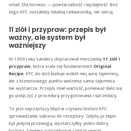
smak. Dla biznesu — powtarzalność i wydajność. Bez
tego KFC zostałoby lokalną ciekawostką, nie siecią.
11 ziół i przypraw: przepis był
ważny, ale system był
ważniejszy
W 1939 roku Sanders dopracował mieszankę
11 ziół i
przypraw
, która stała się fundamentem
Original
Recipe
. KFC do dziś buduje wokół niej aurę tajemnicy,
ale z biznesowego punktu widzenia sama tajemnica
nie wystarcza. Przepis miał wartość, ponieważ dało się
go połączyć z procedurą przygotowania i sprzedaży.
To jest najczęstszy błąd w czytaniu historii KFC:
sprowadzanie sukcesu do receptury. Gdyby przepis
był jedyną przewagą, wystarczyłby jeden dobry
kucharz. Sanders potrzebował czegoś więcej —