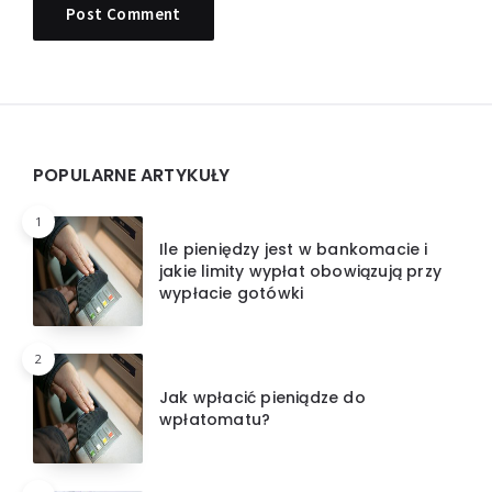
Widgets
POPULARNE ARTYKUŁY
1
Ile pieniędzy jest w bankomacie i
jakie limity wypłat obowiązują przy
wypłacie gotówki
2
Jak wpłacić pieniądze do
wpłatomatu?