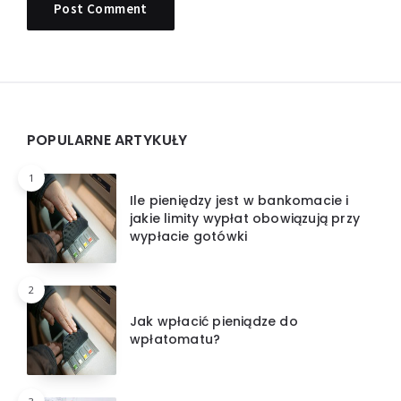
Widgets
POPULARNE ARTYKUŁY
1
Ile pieniędzy jest w bankomacie i
jakie limity wypłat obowiązują przy
wypłacie gotówki
2
Jak wpłacić pieniądze do
wpłatomatu?