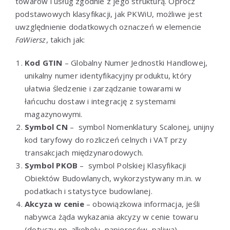
towarów i usług zgodnie z jego strukturą. Oprócz
podstawowych klasyfikacji, jak PKWiU, możliwe jest
uwzględnienie dodatkowych oznaczeń w elemencie
FaWiersz
, takich jak:
Kod GTIN
– Globalny Numer Jednostki Handlowej,
unikalny numer identyfikacyjny produktu, który
ułatwia śledzenie i zarządzanie towarami w
łańcuchu dostaw i integrację z systemami
magazynowymi.
Symbol CN
–
symbol Nomenklatury Scalonej, unijny
kod taryfowy do rozliczeń celnych i VAT przy
transakcjach międzynarodowych.
Symbol PKOB
– symbol Polskiej Klasyfikacji
Obiektów Budowlanych, wykorzystywany m.in. w
podatkach i statystyce budowlanej.
Akcyza w cenie
– obowiązkowa informacja, jeśli
nabywca żąda wykazania akcyzy w cenie towaru
(dotyczy np. alkoholu, papierosów, paliwa),