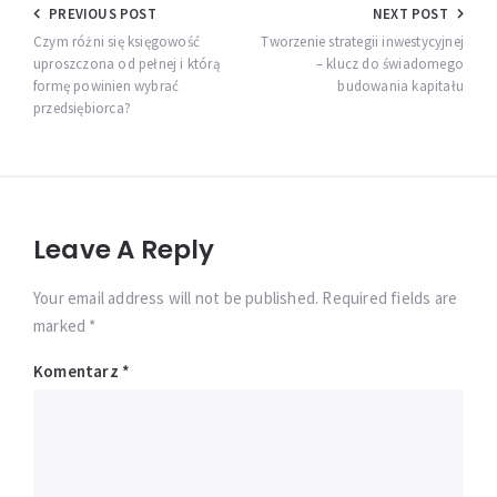
Nawigacja
PREVIOUS POST
NEXT POST
wpisu
Czym różni się księgowość
Tworzenie strategii inwestycyjnej
uproszczona od pełnej i którą
– klucz do świadomego
formę powinien wybrać
budowania kapitału
przedsiębiorca?
Leave A Reply
Your email address will not be published. Required fields are
marked *
Komentarz
*