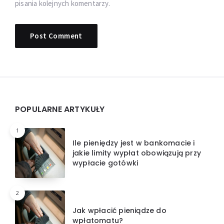
pisania kolejnych komentarzy.
Widgets
POPULARNE ARTYKUŁY
1
Ile pieniędzy jest w bankomacie i
jakie limity wypłat obowiązują przy
wypłacie gotówki
2
Jak wpłacić pieniądze do
wpłatomatu?