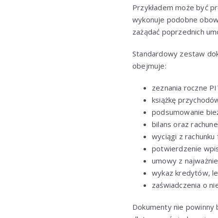
Przykładem może być prog
wykonuje podobne obowią
zażądać poprzednich um
Standardowy zestaw doku
obejmuje:
zeznania roczne PIT
książkę przychodó
podsumowanie bież
bilans oraz rachune
wyciągi z rachunku
potwierdzenie wpi
umowy z najważnie
wykaz kredytów, le
zaświadczenia o ni
Dokumenty nie powinny b