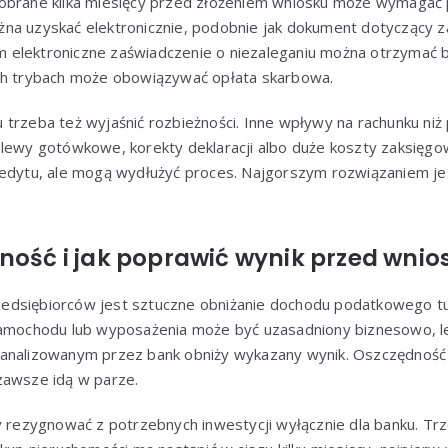
pobrane kilka miesięcy przed złożeniem wniosku może wymaga
na uzyskać elektronicznie, podobnie jak dokument dotyczący z
elektroniczne zaświadczenie o niezaleganiu można otrzymać b
ch trybach może obowiązywać opłata skarbowa.
 trzeba też wyjaśnić rozbieżności. Inne wpływy na rachunku ni
elewy gotówkowe, korekty deklaracji albo duże koszty zaksięgo
edytu, ale mogą wydłużyć proces. Najgorszym rozwiązaniem jest 
ność i jak poprawić wynik przed wni
dsiębiorców jest sztuczne obniżanie dochodu podatkowego tu
samochodu lub wyposażenia może być uzasadniony biznesowo, l
 analizowanym przez bank obniży wykazany wynik. Oszczędność
zawsze idą w parze.
y rezygnować z potrzebnych inwestycji wyłącznie dla banku. Trz