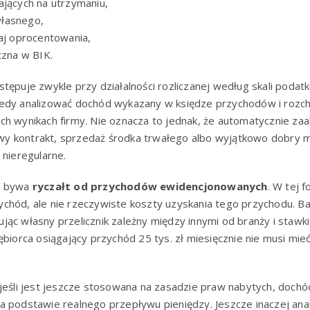
ających na utrzymaniu,
łasnego,
zaj oprocentowania,
czna w BIK.
tępuje zwykle przy działalności rozliczanej według skali podat
edy analizować dochód wykazany w księdze przychodów i rozch
ch wynikach firmy. Nie oznacza to jednak, że automatycznie za
y kontrakt, sprzedaż środka trwałego albo wyjątkowo dobry m
 nieregularne.
y bywa
ryczałt od przychodów ewidencjonowanych
. W tej 
chód, ale nie rzeczywiste koszty uzyskania tego przychodu. B
ąc własny przelicznik zależny między innymi od branży i stawki r
biorca osiągający przychód 25 tys. zł miesięcznie nie musi mieć 
jeśli jest jeszcze stosowana na zasadzie praw nabytych, dochód
 podstawie realnego przepływu pieniędzy. Jeszcze inaczej anal