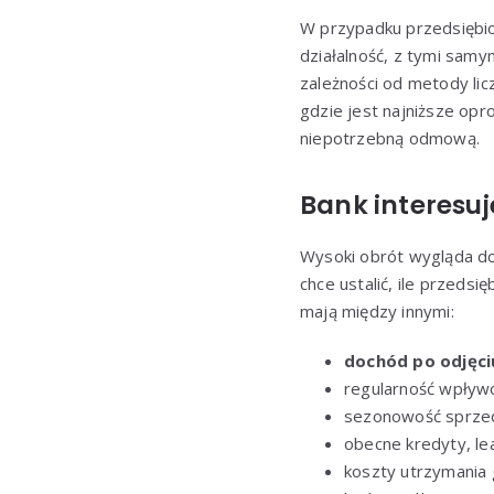
W przypadku przedsiębi
działalność, z tymi sam
zależności od metody lic
gdzie jest najniższe op
niepotrzebną odmową.
Bank interesuj
Wysoki obrót wygląda do
chce ustalić, ile przedsi
mają między innymi:
dochód po odjęci
regularność wpływó
sezonowość sprze
obecne kredyty, leas
koszty utrzymani