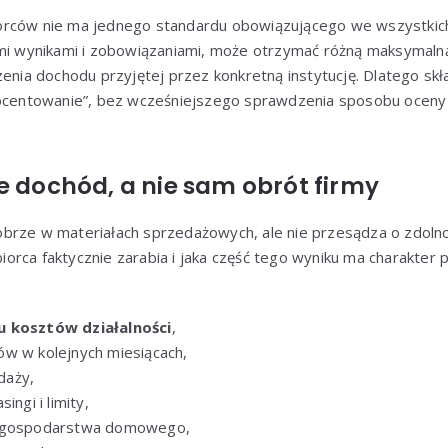
orców nie ma jednego standardu obowiązującego we wszystkic
ymi wynikami i zobowiązaniami, może otrzymać różną maksymaln
zenia dochodu przyjętej przez konkretną instytucję. Dlatego sk
rocentowanie”, bez wcześniejszego sprawdzenia sposobu oceny 
e dochód, a nie sam obrót firmy
brze w materiałach sprzedażowych, ale nie przesądza o zdolno
ębiorca faktycznie zarabia i jaka część tego wyniku ma charakter
u kosztów działalności
,
w w kolejnych miesiącach,
daży,
ingi i limity,
a gospodarstwa domowego,