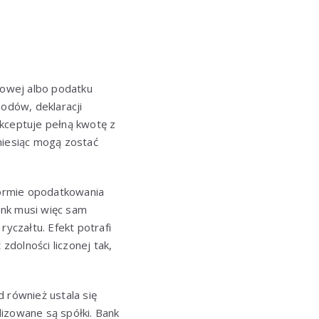
kowej albo podatku
odów, deklaracji
akceptuje pełną kwotę z
iesiąc mogą zostać
formie opodatkowania
ank musi więc sam
yczałtu. Efekt potrafi
zdolności liczonej tak,
 również ustala się
izowane są spółki. Bank