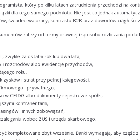
ramista, który po kilku latach zatrudnienia przechodzi na kont
zki dla tego samego podmiotu. Nie jest to jednak automatycz
ów, świadectwa pracy, kontraktu B2B oraz dowodów ciągłośc
mentów zależy od formy prawnej i sposobu rozliczania podatku
, zwykle za ostatni rok lub dwa lata,
w i rozchodów albo ewidencję przychodów,
ącego roku,
k zysków i strat przy pełnej księgowości,
 firmowego i prywatnego,
su w CEIDG albo dokumenty rejestrowe spółki,
jszymi kontrahentami,
asingów i innych zobowiązań,
ezaleganiu wobec ZUS i urzędu skarbowego.
yć kompletowane zbyt wcześnie. Banki wymagają, aby część z ni