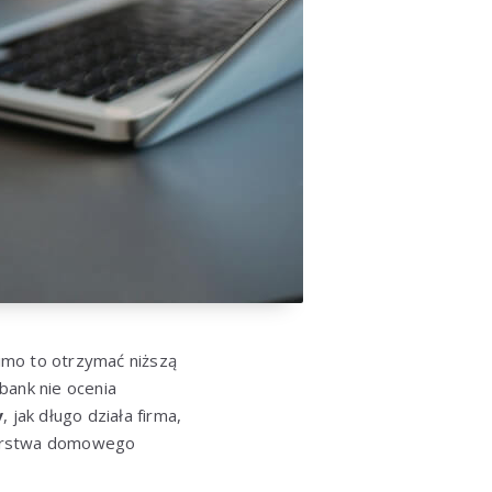
imo to otrzymać niższą
bank nie ocenia
y
, jak długo działa firma,
odarstwa domowego