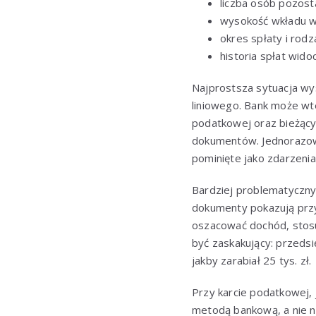
liczba osób pozost
wysokość wkładu w
okres spłaty i rod
historia spłat wido
Najprostsza sytuacja wys
liniowego. Bank może wt
podatkowej oraz bieżący
dokumentów. Jednorazow
pominięte jako zdarzenia
Bardziej problematyczn
dokumenty pokazują przy
oszacować dochód, stosuj
być zaskakujący: przedsię
jakby zarabiał 25 tys. zł.
Przy karcie podatkowej, 
metodą bankową, a nie na