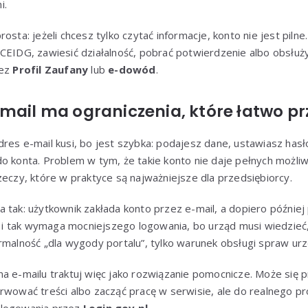
i.
osta: jeżeli chcesz tylko czytać informacje, konto nie jest pilne
 CEIDG, zawiesić działalność, pobrać potwierdzenie albo obsłu
zez
Profil Zaufany
lub
e-dowód
.
mail ma ograniczenia, które łatwo p
res e-mail kusi, bo jest szybka: podajesz dane, ustawiasz has
o konta. Problem w tym, że takie konto nie daje pełnych możli
zeczy, które w praktyce są najważniejsze dla przedsiębiorcy.
 tak: użytkownik zakłada konto przez e-mail, a dopiero później
 tak wymaga mocniejszego logowania, bo urząd musi wiedzieć,
rmalność „dla wygody portalu”, tylko warunek obsługi spraw ur
a e-mailu traktuj więc jako rozwiązanie pomocnicze. Może się 
erwować treści albo zacząć pracę w serwisie, ale do realnego 