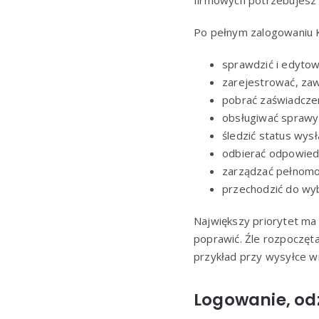
firmowych potrzebujesz
Po pełnym zalogowaniu K
sprawdzić i edyto
zarejestrować, zawi
pobrać zaświadczen
obsługiwać sprawy
śledzić status wys
odbierać odpowiedz
zarządzać pełnomoc
przechodzić do wyb
Największy priorytet ma
poprawić. Źle rozpoczęt
przykład przy wysyłce w
Logowanie, od