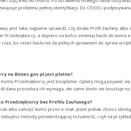
nki i użyj linku do resetu. Po ustawieniu nowego hasła odzyskas
rozwiązuje problemu pełnej identyfikacji. Do CEIDG i podpisywa
awy jest taka: najpierw sprawdź, czy działa Profil Zaufany alb
ie Przedsiębiorcy, a dopiero na końcu zmieniaj hasło do konta
e czas, bo reset hasła nie da pełnych uprawnień do spraw urzę
cy na Biznes.gov.pl jest płatne?
e Konta Przedsiębiorcy jest bezpłatne. Opłaty mogą pojawić się
li dana procedura ich wymaga, ale samo konto nie kosztuje nic
o Przedsiębiorcy bez Profilu Zaufanego?
du albo założyć konto przez e-mail. Jeżeli jednak chcesz obsł
zebujesz metody potwierdzającej tożsamość, czyli na przykład 