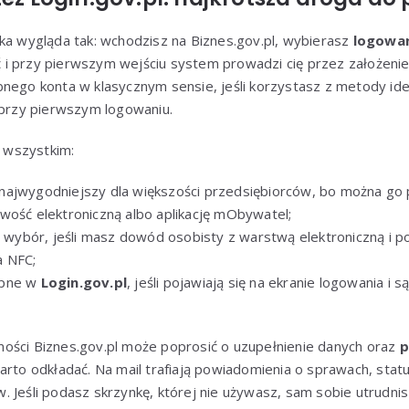
ka wygląda tak: wchodzisz na Biznes.gov.pl, wybierasz
logowan
i przy pierwszym wejściu system prowadzi cię przez założenie
nego konta w klasycznym sensie, jeśli korzystasz z metody iden
 przy pierwszym logowaniu.
 wszystkim:
ajwygodniejszy dla większości przedsiębiorców, bo można go 
wość elektroniczną albo aplikację mObywatel;
ybór, jeśli masz dowód osobisty z warstwą elektroniczną i po
ka NFC;
ępne w
Login.gov.pl
, jeśli pojawiają się na ekranie logowania i 
ości Biznes.gov.pl może poprosić o uzupełnienie danych oraz
p
warto odkładać. Na mail trafiają powiadomienia o sprawach, stat
 Jeśli podasz skrzynkę, której nie używasz, sam sobie utrudnis