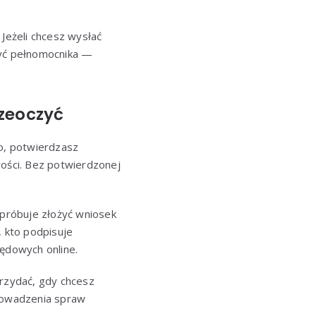
. Jeżeli chcesz wysłać
żyć pełnomocnika —
rzeoczyć
ło, potwierdzasz
wości. Bez potwierdzonej
 próbuje złożyć wniosek
 kto podpisuje
zędowych online.
przydać, gdy chcesz
prowadzenia spraw