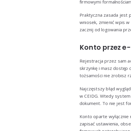
firmowymi formalnościam
Praktyczna zasada jest pr
wniosek, zmienić wpis w
zacznij od logowania pr
Konto przez e-
Rejestracja przez sam ad
skrzynkę i masz dostęp d
tożsamości nie zrobisz r
Najczęstszy błąd wygląda
w CEIDG. Wtedy system i
dokument. To nie jest fo
Konto oparte wyłącznie n
zapisać ustawienia, obs