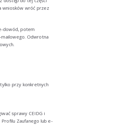
z dostęp do tej części
nia wniosków wróć przez
o e-dowód, potem
 e-mailowego. Odwrotna
dowych.
 tylko przy konkretnych
.
ugiwać sprawy CEIDG i
Profilu Zaufanego lub e-