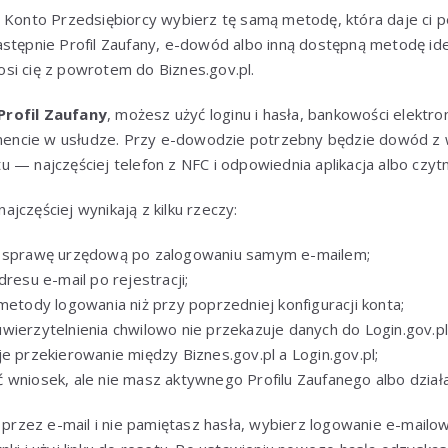
a Konto Przedsiębiorcy wybierz tę samą metodę, która daje ci 
następnie Profil Zaufany, e-dowód albo inną dostępną metodę ide
si cię z powrotem do Biznes.gov.pl.
Profil Zaufany
, możesz użyć loginu i hasła, bankowości elektron
ncie w usłudze. Przy e-dowodzie potrzebny będzie dowód z w
 — najczęściej telefon z NFC i odpowiednia aplikacja albo czytn
jczęściej wynikają z kilku rzeczy:
ć sprawę urzędową po zalogowaniu samym e-mailem;
dresu e-mail po rejestracji;
metody logowania niż przy poprzedniej konfiguracji konta;
wierzytelnienia chwilowo nie przekazuje danych do Login.gov.pl
e przekierowanie między Biznes.gov.pl a Login.gov.pl;
 wniosek, ale nie masz aktywnego Profilu Zaufanego albo dzia
 przez e-mail i nie pamiętasz hasła, wybierz logowanie e-mailowe