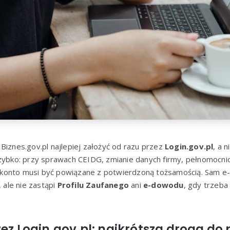
Biznes.gov.pl najlepiej założyć od razu przez
Login.gov.pl
, a 
szybko: przy sprawach CEIDG, zmianie danych firmy, pełnomocni
konto musi być powiązane z potwierdzoną tożsamością. Sam e-
ale nie zastąpi
Profilu Zaufanego
ani
e-dowodu
, gdy trzeba
zez Login.gov.pl: najkrótsza droga do