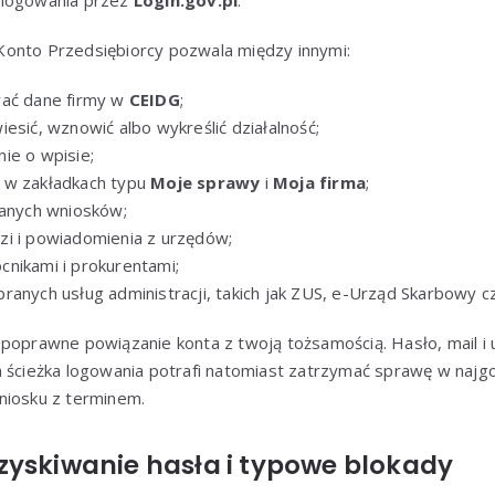
 logowania przez
Login.gov.pl
.
onto Przedsiębiorcy pozwala między innymi:
wać dane firmy w
CEIDG
;
esić, wznowić albo wykreślić działalność;
ie o wpisie;
 w zakładkach typu
Moje sprawy
i
Moja firma
;
łanych wniosków;
i i powiadomienia z urzędów;
nikami i prokurentami;
ranych usług administracji, takich jak ZUS, e-Urząd Skarbowy cz
 poprawne powiązanie konta z twoją tożsamością. Hasło, mail i 
a ścieżka logowania potrafi natomiast zatrzymać sprawę w na
niosku z terminem.
zyskiwanie hasła i typowe blokady