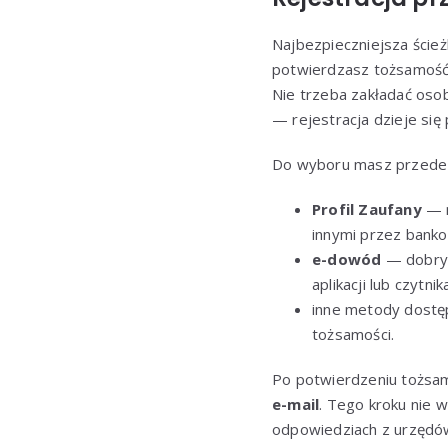
Najbezpieczniejsza ścież
potwierdzasz tożsamość 
Nie trzeba zakładać osob
— rejestracja dzieje się
Do wyboru masz przede
Profil Zaufany
— n
innymi przez banko
e-dowód
— dobry w
aplikacji lub czytni
inne metody dost
tożsamości.
Po potwierdzeniu tożsam
e-mail
. Tego kroku nie 
odpowiedziach z urzędów.