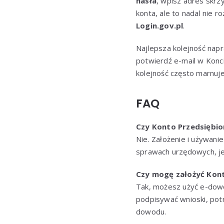
hasła
, wpisz adres skrzy
konta, ale to nadal nie 
Login.gov.pl
.
Najlepsza kolejność napr
potwierdź e-mail w Konc
kolejność często marnuj
FAQ
Czy Konto Przedsiębior
Nie. Założenie i używani
sprawach urzędowych, jeś
Czy mogę założyć Kont
Tak, możesz użyć e-dowo
podpisywać wnioski, potr
dowodu.